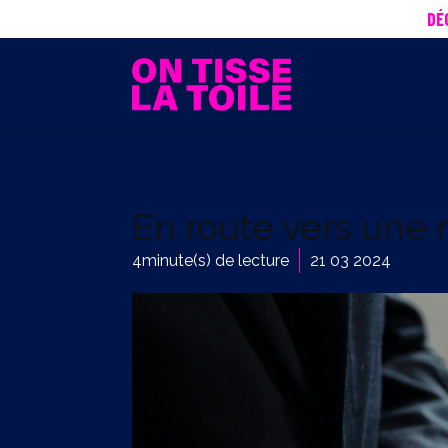
DÉ
En route vers une 
4
minute(s) de lecture
21 03 2024