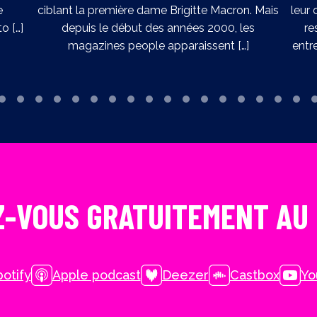
e
ciblant la première dame Brigitte Macron. Mais
leur 
o […]
depuis le début des années 2000, les
re
magazines people apparaissent […]
entr
-VOUS GRATUITEMENT AU
otify
Apple podcast
Deezer
Castbox
Yo