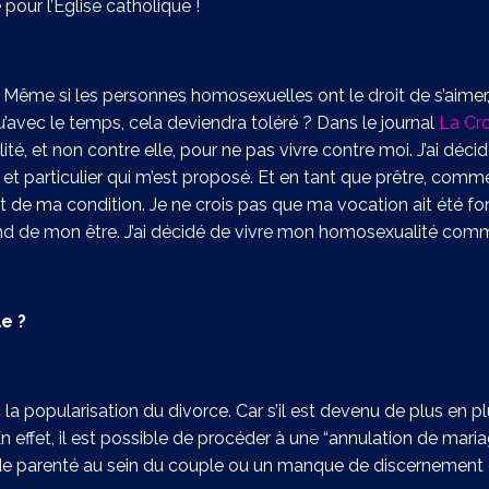
our l’Eglise catholique !
. Même si les personnes homosexuelles ont le droit de s’aimer, 
’avec le temps, cela deviendra toléré ?
Dans le journal
La Cro
ité, et non contre elle, pour ne pas vivre contre moi. J’ai dé
t particulier qui m’est proposé. Et en tant que prêtre, com
rant de ma condition. Je ne crois pas que ma vocation ait été f
fond de mon être. J’ai décidé de vivre mon homosexualité com
e ?
a popularisation du divorce. Car s’il est devenu de plus en plu
n effet, il est possible de procéder à une “annulation de mariag
de parenté au sein du couple ou un manque de discernement 