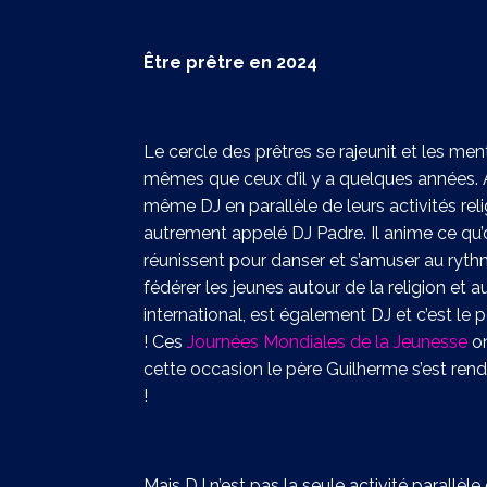
Être prêtre en 2024
Le cercle des prêtres se rajeunit et les men
mêmes que ceux d’il y a quelques années. Au
même DJ en parallèle de leurs activités rel
autrement appelé DJ Padre. Il anime ce qu’o
réunissent pour danser et s’amuser au ryth
fédérer les jeunes autour de la religion et 
international, est également DJ et c’est le 
! Ces
Journées Mondiales de la Jeunesse
on
cette occasion le père Guilherme s’est ren
!
Mais DJ n’est pas la seule activité parallèle 