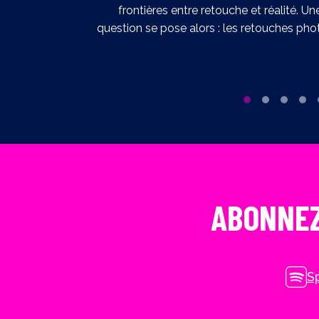
me […]
frontières entre retouche et réalité. Un
question se pose alors : les retouches phot
ABONNEZ
Sp