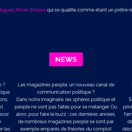
ugues Morel d’Arleux
qui se qualifie comme étant un prêtre 
NEWS
o ?
Les magazines people, un nouveau canal de
tique
communication politique ?
ions,
Dans notre imaginaire, les sphères politique et
S
st
people ne sont pas faites pour se mélanger. Ou
priv
essor
alors, pour faire le buzz : ces dernières années,
fami
e
de nombreux magazines people se sont par
d
er les
exemple emparés de théories du complot
déso