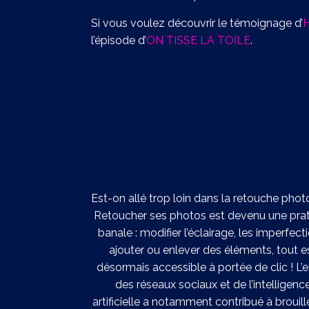
Si vous voulez découvrir le témoignage d’
H
l’épisode d’
ON TISSE LA TOILE
.
z l’urologue ?
Est-on allé trop loin dans la retouche phot
, la visite chez
Retoucher ses photos est devenu une pra
pe. On n’ose pas
banale : modifier l’éclairage, les imperfect
réhensions, on ne
ajouter ou enlever des éléments, tout e
 s’attendre. Mais
désormais accessible à portée de clic ! L’
ur d’aller chez
des réseaux sociaux et de l’intelligenc
 mettre à nu… dans
artificielle a notamment contribué à brouill