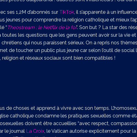
vec ses 1,2M d’abonnés sur
TikTok
, il s’apparente à un influenc
lus jeunes pour comprendre la religion catholique et mieux l
lé “
Theostream : le Netflix de la foi
”. Son but ? La star des ré
 toutes les questions que les gens peuvent avoir sur la vie et l
chrétiens qui nous paraissent sérieux. On a repris nos thèmes 
et de toucher un public plus jeune car selon l’outil de social 
 religion et réseaux sociaux sont bien compatibles !
plus de choses et apprend à vivre avec son temps. L’homosexu
 l’Eglise catholique condamne les pratiques sexuelles comme é
exuelles doivent être accueillies “avec respect, compassion
r le journal
La Croix
, le Vatican autorise explicitement pour l