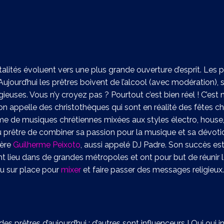
talités évoluent vers une plus grande ouverture d’esprit. Les p
jourd’hui les prêtres boivent de l’alcool (avec modération), s
igieuses. Vous n’y croyez pas ? Pourtout c’est bien réel ! C’e
n appelle des christothèques qui sont en réalité des fêtes ch
me de musiques chrétiennes mixées aux styles électro, house,
au prêtre de combiner sa passion pour la musique et sa dévotio
père
Guilherme Peixoto
, aussi appelé DJ Padre. Son succès est
t lieu dans de grandes métropoles et ont pour but de réunir l
du sur place pour
mixer
et faire passer des messages religieux.
des prêtres d’aujourd’hui : d’autres sont influenceurs ! Oui oui i