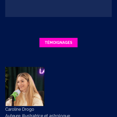
TÉMOIGNAGES
Caroline Drogo
La
Auteure, illustratrice et astrologue
Hu