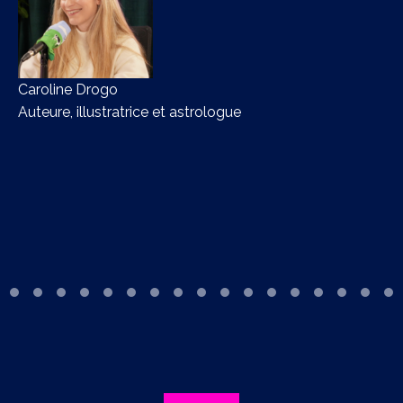
Caroline Drogo
La
Auteure, illustratrice et astrologue
Hu